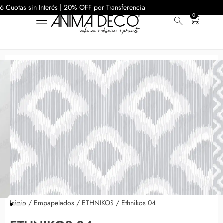
6 Cuotas sin Interés | 20% OFF por Transferencia
0
Inicio
/
Empapelados
/
ETHNIKOS
/ Ethnikos 04