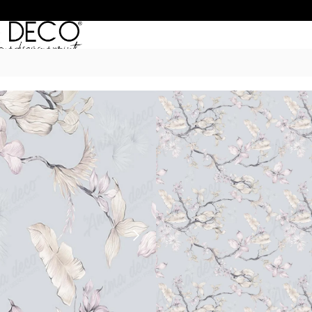
Inicio
/
Empapelados
/
ANTIQUE
/ Ant
ANTIQUE 17
$
50.990
–
$
68.990
POR M
6 Cuotas sin Interés con 
20% OFF por Transferen
15 días hábiles Plazo de
Incluye instrucciones de 
*Las imágenes son ilustrativas: 
de ancho por el alto de tu par