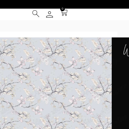
0
ique 17
² (IVA INCLUIDO)
Tarjeta de Crédito
cia
 Entrega **
instalación
el patrón se repite cada 1m y se presentan en paños de 1 m
ed (por ej. la foto 2 simula una pared de 4.5x3m). Los