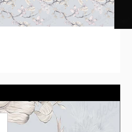
os impresos pueden diferir según la calibración de cada
tu pared con el cotizador eligiendo el material.