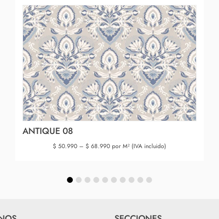
ANTIQUE 08
$
50.990
–
$
68.990
por M² (IVA incluido)
NOS
SECCIONES