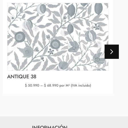
ANTIQUE 38
$
50.990
–
$
68.990
por M² (IVA incluido)
INFORMACIÓN