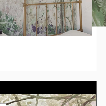
 pedido se adaptará el modelo correctamente. *Los tonos
diferir según la calibración de cada pantalla.
arlo en tu propio espacio con el simulador.