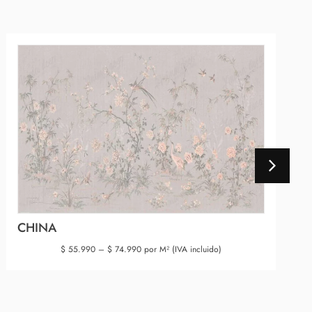
CHINA
$
55.990
–
$
74.990
por M² (IVA incluido)