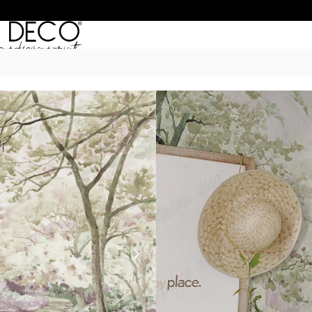
Inicio
/
Murales
/
NATURE
/ Blooming
BLOOMING
$
55.990
–
$
74.990
POR M
6 Cuotas sin Interés con 
20% OFF por Transferen
15 días hábiles Plazo de
Incluye instrucciones de 
Presupuesta tu pared con el c
dimensiones. Si son paredes m