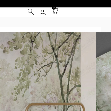
0
² (IVA INCLUIDO)
Tarjeta de Crédito
cia
 Entrega **
instalación
otizador y obtené una muestra* a escala real según tus
uy grandes se repetirá la composición hasta cubrir las