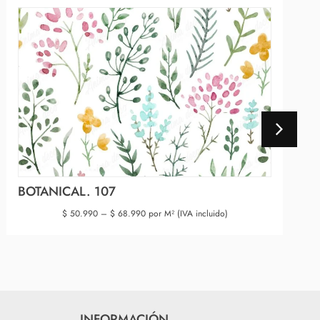
BOTANICAL. 107
$
50.990
–
$
68.990
por M² (IVA incluido)
INFORMACIÓN