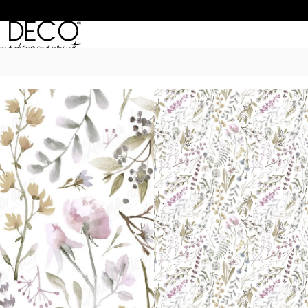
Inicio
/
Empapelados
/
BOTANICAL
/ B
BOTANICAL. 10
$
50.990
–
$
68.990
POR M
6 Cuotas sin Interés con 
20% OFF por Transferen
15 días hábiles Plazo de
Incluye instrucciones de 
*Las imágenes son ilustrativas: 
de ancho por el alto de tu par