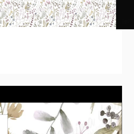
os impresos pueden diferir según la calibración de cada
tu pared con el cotizador eligiendo el material.