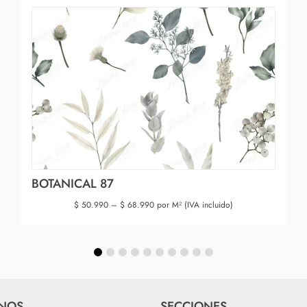
BOTANICAL 87
$
50.990
–
$
68.990
por M² (IVA incluido)
NOS
SECCIONES