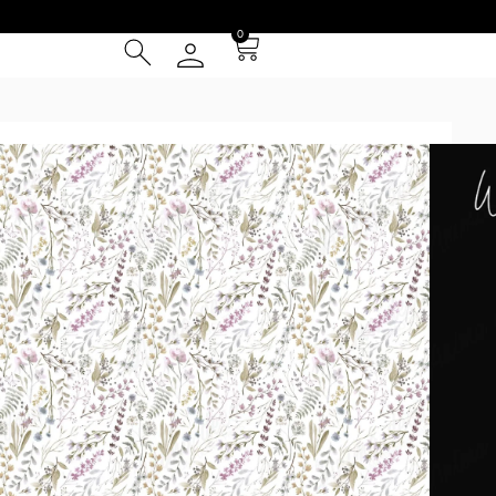
0
otanical. 101
1
² (IVA INCLUIDO)
Tarjeta de Crédito
cia
 Entrega **
instalación
el patrón se repite cada 1m y se presentan en paños de 1 m
ed (por ej. la foto 2 simula una pared de 4.5x3m). Los