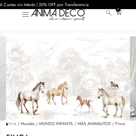
6 Cuotas sin Interés | 20% OFF por Transferencia
0
Inicio
/
Murales
/
MUNDO INFANTIL
/
MÁS ANIMALITOS
/ Finca