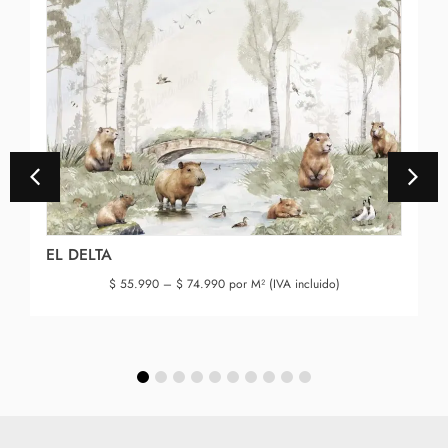
EL DELTA
$
55.990
–
$
74.990
por M² (IVA incluido)