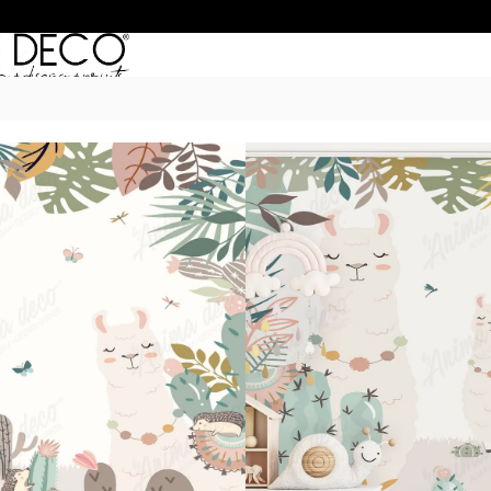
Inicio
/
Murales
/
MUNDO INFANTIL
/
NOA
$
55.990
–
$
74.990
POR M
6 Cuotas sin Interés con 
20% OFF por Transferen
15 días hábiles Plazo de
Incluye instrucciones de 
Presupuesta tu pared con el c
dimensiones. Si son paredes m