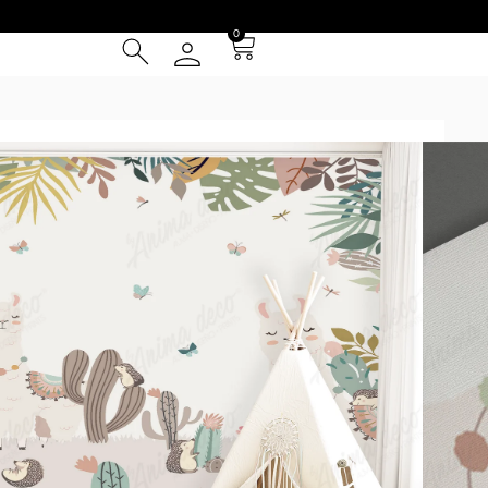
0
MÁS ANIMALITOS
/ Noa
² (IVA INCLUIDO)
Tarjeta de Crédito
cia
 Entrega **
instalación
otizador y obtené una muestra* a escala real según tus
uy grandes se repetirá la composición hasta cubrir las