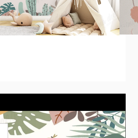
 pedido se adaptará el modelo correctamente. *Los tonos
diferir según la calibración de cada pantalla.
arlo en tu propio espacio con el simulador.