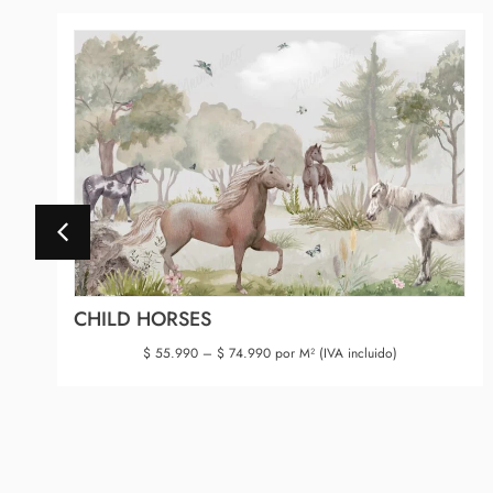
CHILD HORSES
$
55.990
–
$
74.990
por M² (IVA incluido)