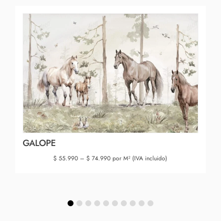
GALOPE
$
55.990
–
$
74.990
por M² (IVA incluido)