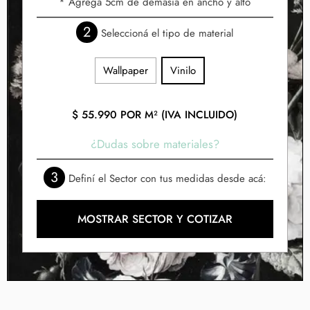
* Agregá 5cm de demasía en ancho y alto
2
Seleccioná el tipo de material
Wallpaper
Vinilo
$
55.990
POR M² (IVA INCLUIDO)
¿Dudas sobre materiales?
3
Definí el Sector con tus medidas desde acá:
MOSTRAR SECTOR Y COTIZAR