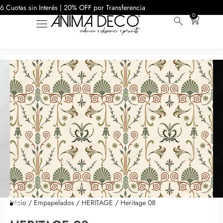
6 Cuotas sin Interés | 20% OFF por Transferencia
0
Inicio
/
Empapelados
/
HERITAGE
/ Heritage 08