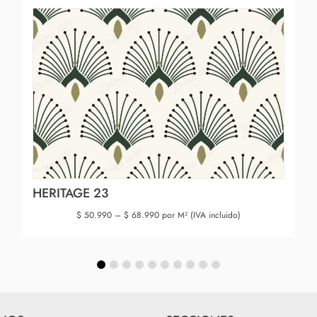
HERITAGE 23
$
50.990
–
$
68.990
por M² (IVA incluido)