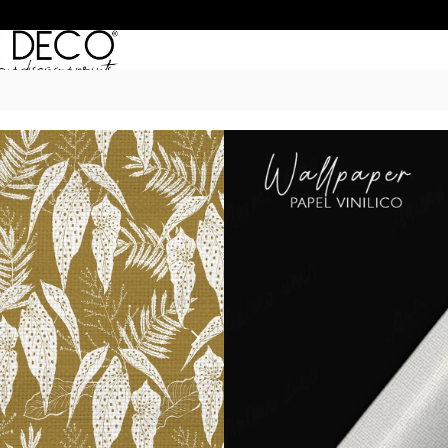
Inicio
/
Empapelados
/
HERITAGE
/ Her
HERITAGE 03
$
50.990
–
$
68.990
POR M
6 Cuotas sin Interés con 
20% OFF por Transferen
15 días hábiles Plazo de
Incluye instrucciones de 
*Las imágenes son ilustrativas: 
de ancho por el alto de tu par