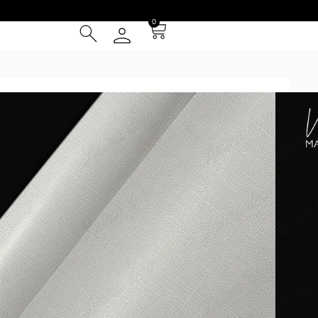
0
itage 03
² (IVA INCLUIDO)
Tarjeta de Crédito
cia
 Entrega **
instalación
el patrón se repite cada 1m y se presentan en paños de 1 m
ed. Los tonos digitales respecto de los impresos pueden