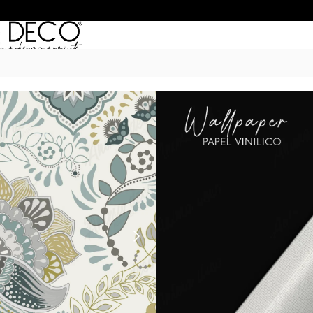
Inicio
/
Empapelados
/
HERITAGE
/ Her
HERITAGE 10
$
50.990
–
$
68.990
POR M
6 Cuotas sin Interés con 
20% OFF por Transferen
15 días hábiles Plazo de
Incluye instrucciones de 
*Las imágenes son ilustrativas: 
de ancho por el alto de tu par