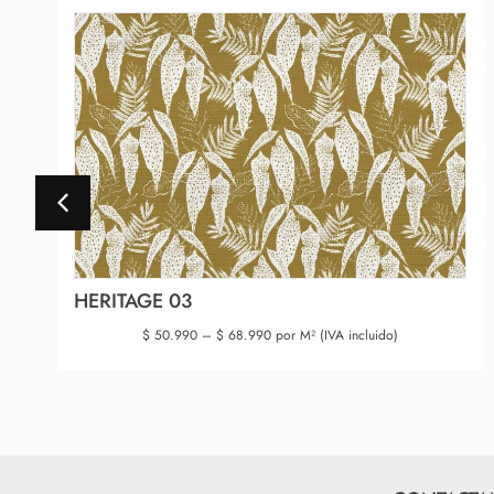
HERITAGE 03
$
50.990
–
$
68.990
por M² (IVA incluido)