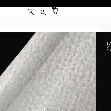
0
itage 10
² (IVA INCLUIDO)
Tarjeta de Crédito
cia
 Entrega **
instalación
el patrón se repite cada 1m y se presentan en paños de 1 m
ed. Los tonos digitales respecto de los impresos pueden