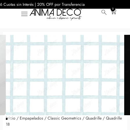
6 Cuotas sin Interés | 20% OFF por Transferencia
0
Inicio
/
Empapelados
/
Classic Geometrics
/
Quadrille
/ Quadrille
18