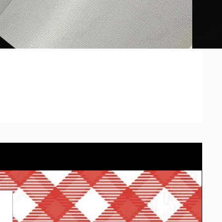
sos pueden diferir según la calibración de cada pantalla.
red con el cotizador eligiendo el material.