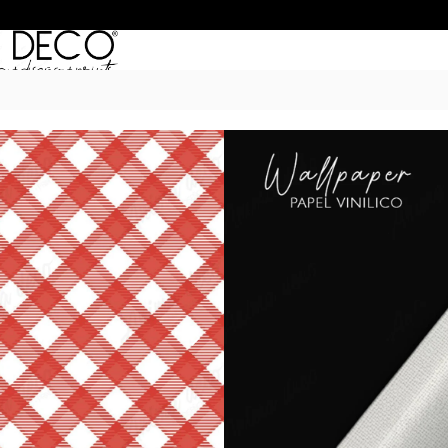
Inicio
/
Empapelados
/
Classic Geometr
QUADRILLE 29
$
50.990
–
$
68.990
POR M
6 Cuotas sin Interés con 
20% OFF por Transferen
15 días hábiles Plazo de
Incluye instrucciones de 
*Las imágenes son ilustrativas: 
de ancho por el alto de tu 