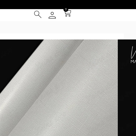
0
ics
/
Quadrille
/ Quadrille 29
² (IVA INCLUIDO)
Tarjeta de Crédito
cia
 Entrega **
instalación
el patrón se repite cada 1m y se presentan en paños de 1 m
pared. PEDILO EN EL COLOR QUE PREFIERAS. Los tonos