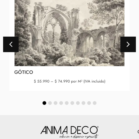
GÓTICO
$
55.990
–
$
74.990
por M² (IVA incluido)