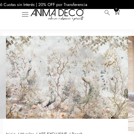
6 Cuotas sin Interés | 20% OFF por Transferencia
0
Inicio
/
Murales
/
ART EXCLUSIVE
/ Reech