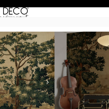
Inicio
/
Murales
/
PAYSAGES
/ Tapestry
TAPESTRY
$
55.990
–
$
74.990
POR M
6 Cuotas sin Interés con 
20% OFF por Transferen
15 días hábiles Plazo de
Incluye instrucciones de 
Presupuesta tu pared con el c
dimensiones. Si son paredes m