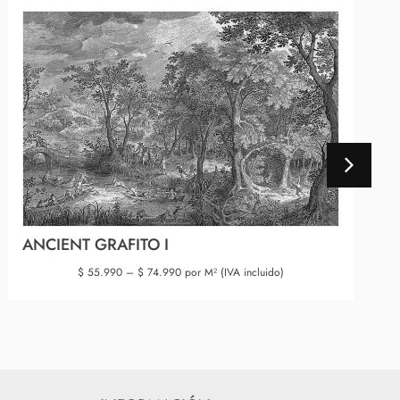
ANCIENT GRAFITO I
$
55.990
–
$
74.990
por M² (IVA incluido)