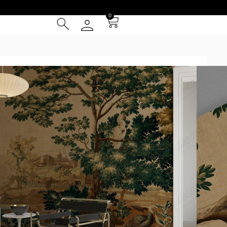
0
² (IVA INCLUIDO)
Tarjeta de Crédito
cia
 Entrega **
instalación
otizador y obtené una muestra* a escala real según tus
uy grandes se repetirá la composición hasta cubrir las