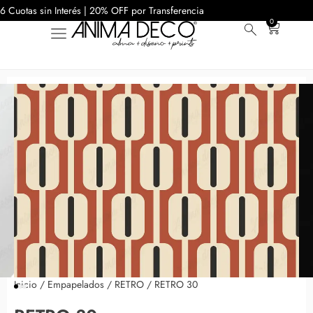
6 Cuotas sin Interés | 20% OFF por Transferencia
0
Inicio
/
Empapelados
/
RETRO
/ RETRO 30