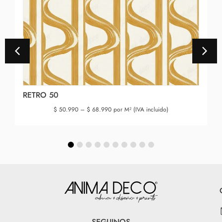
RETRO 50
$
50.990
–
$
68.990
por M² (IVA incluido)
SEGUINOS