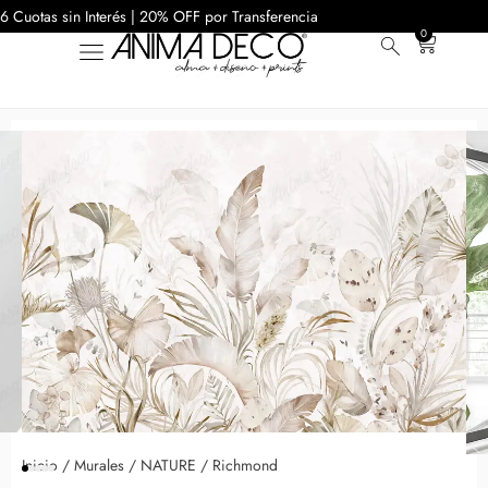
6 Cuotas sin Interés | 20% OFF por Transferencia
0
Inicio
/
Murales
/
NATURE
/ Richmond