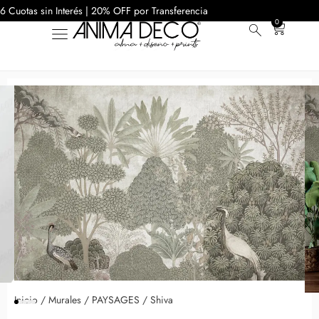
6 Cuotas sin Interés | 20% OFF por Transferencia
0
Inicio
/
Murales
/
PAYSAGES
/ Shiva