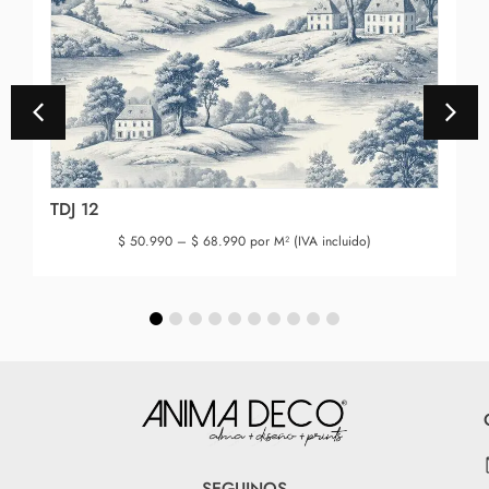
TDJ 12
$
50.990
–
$
68.990
por M² (IVA incluido)
SEGUINOS