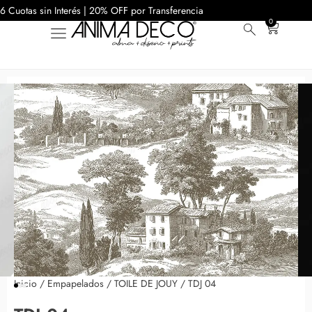
6 Cuotas sin Interés | 20% OFF por Transferencia
0
Inicio
/
Empapelados
/
TOILE DE JOUY
/ TDJ 04