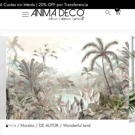
6 Cuotas sin Interés | 20% OFF por Transferencia
0
Inicio
/
Murales
/
DE AUTOR
/ Wonderful land