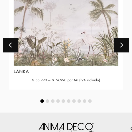
LANKA
$
55.990
–
$
74.990
por M² (IVA incluido)