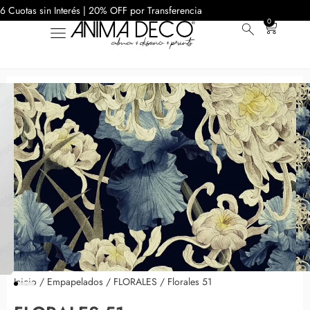
6 Cuotas sin Interés | 20% OFF por Transferencia
0
Inicio
/
Empapelados
/
FLORALES
/ Florales 51