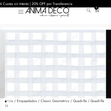
6 Cuotas sin Interés | 20% OFF por Transferencia
0
Inicio
/
Empapelados
/
Classic Geometrics
/
Quadrille
/ Quadrille
11