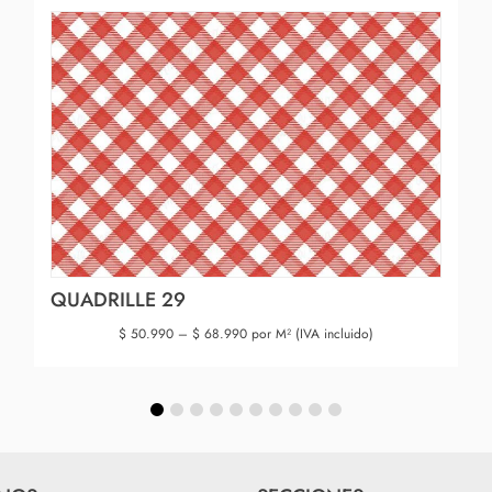
QUADRILLE 29
$
50.990
–
$
68.990
por M² (IVA incluido)