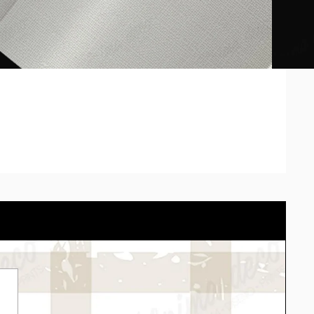
sos pueden diferir según la calibración de cada pantalla.
red con el cotizador eligiendo el material.