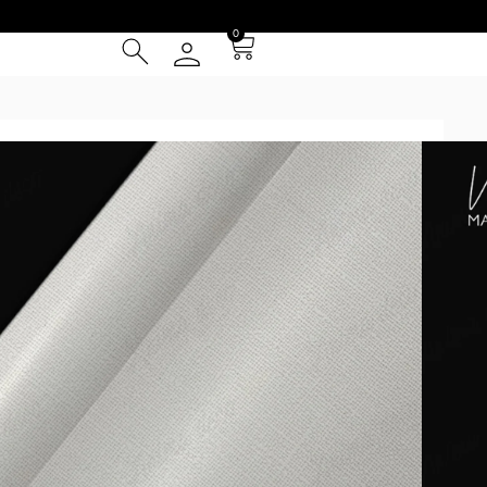
0
ics
/
Quadrille
/ Quadrille 13
² (IVA INCLUIDO)
Tarjeta de Crédito
cia
 Entrega **
instalación
el patrón se repite cada 1m y se presentan en paños de 1 m
pared. PEDILO EN EL COLOR QUE PREFIERAS. Los tonos