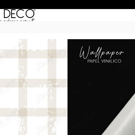
Inicio
/
Empapelados
/
Classic Geometr
QUADRILLE 13
$
50.990
–
$
68.990
POR M
6 Cuotas sin Interés con 
20% OFF por Transferen
15 días hábiles Plazo de
Incluye instrucciones de 
*Las imágenes son ilustrativas: 
de ancho por el alto de tu 