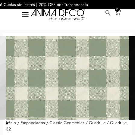
6 Cuotas sin Interés | 20% OFF por Transferencia
0
Inicio
/
Empapelados
/
Classic Geometrics
/
Quadrille
/ Quadrille
32