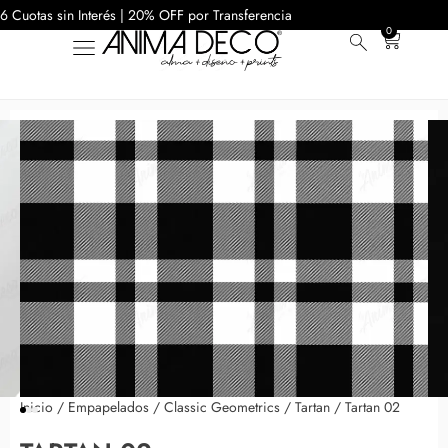
6 Cuotas sin Interés | 20% OFF por Transferencia
0
Inicio
/
Empapelados
/
Classic Geometrics
/
Tartan
/ Tartan 02